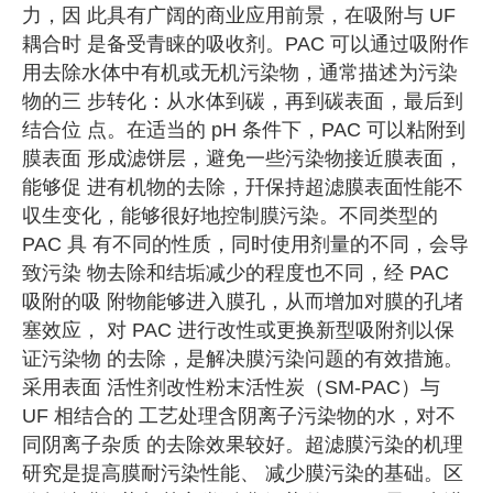
力，因 此具有广阔的商业应用前景，在吸附与 UF
耦合时 是备受青睐的吸收剂。PAC 可以通过吸附作
用去除水体中有机或无机污染物，通常描述为污染
物的三 步转化：从水体到碳，再到碳表面，最后到
结合位 点。在适当的 pH 条件下，PAC 可以粘附到
膜表面 形成滤饼层，避免一些污染物接近膜表面，
能够促 进有机物的去除，幵保持超滤膜表面性能不
収生变化，能够很好地控制膜污染。不同类型的
PAC 具 有不同的性质，同时使用剂量的不同，会导
致污染 物去除和结垢减少的程度也不同，经 PAC
吸附的吸 附物能够进入膜孔，从而增加对膜的孔堵
塞效应， 对 PAC 进行改性或更换新型吸附剂以保
证污染物 的去除，是解决膜污染问题的有效措施。
采用表面 活性剂改性粉末活性炭（SM-PAC）与
UF 相结合的 工艺处理含阴离子污染物的水，对不
同阴离子杂质 的去除效果较好。超滤膜污染的机理
研究是提高膜耐污染性能、 减少膜污染的基础。区