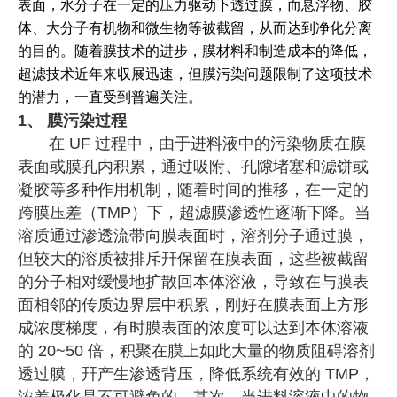
表面，水分子在一定的压力驱动下透过膜，而悬浮物、胶
体、大分子有机物和微生物等被截留，从而达到净化分离
的目的。随着膜技术的进步，膜材料和制造成本的降低，
超滤技术近年来収展迅速，但膜污染问题限制了这项技术
的潜力，一直受到普遍关注。
1、
膜污染过程
在 UF 过程中，由于进料液中的污染物质在膜
表面或膜孔内积累，通过吸附、孔隙堵塞和滤饼或
凝胶等多种作用机制，随着时间的推移，在一定的
跨膜压差（TMP）下，超滤膜渗透性逐渐下降。当
溶质通过渗透流带向膜表面时，溶剂分子通过膜，
但较大的溶质被排斥幵保留在膜表面，这些被截留
的分子相对缓慢地扩散回本体溶液，导致在与膜表
面相邻的传质边界层中积累，刚好在膜表面上方形
成浓度梯度，有时膜表面的浓度可以达到本体溶液
的 20~50 倍，积聚在膜上如此大量的物质阻碍溶剂
透过膜，幵产生渗透背压，降低系统有效的 TMP，
浓差极化是不可避免的。其次，当进料溶液中的物