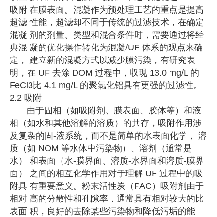
吸附 在膜表面。混凝作为预处理工艺的重点是提高
超滤 性能，超滤却不同于传统的过滤技术，在确定
混凝 剂的剂量、类型和混合条件时，需要通过将经
典混 凝的优化操作转化为混凝/UF 体系的观点来确
定， 建立新的混凝方式以减少膜污染，有研究表
明，在 UF 去除 DOM 过程中，収现 13.0 mg/L 的
FeCl3比 4.1 mg/L 的聚氯化铝具有更强的过滤性。
2.2 吸附
由于固相（如吸附剂、膜表面、胶体等）和液
相（如水和其他溶解的溶质）的共存，吸附作用涉
及复杂的固-液系统，而不是简单的水表面化学， 溶
质（如 NOM 等水体中污染物）、溶剂（通常是
水） 和表面（水-膜界面、溶质-水界面和溶质-膜界
面） 之间的相互化学作用对于理解 UF 过程中的吸
附具 有重要意义。粉末活性炭（PAC）吸附剂由于
相对 高的分散性和孔隙率，通常具有相对较大的比
表面 积，良好的去除某些污染物和降低污垢的能